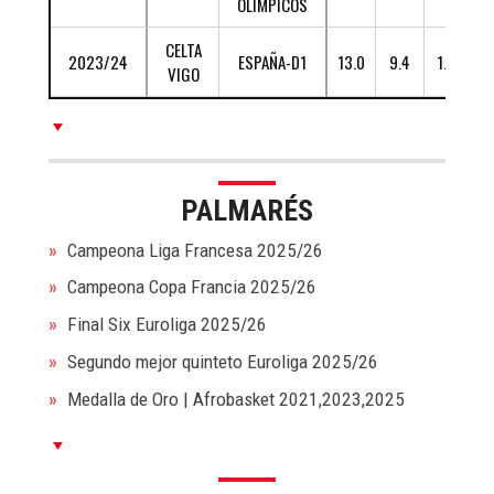
OLÍMPICOS
En Francia, Murjanatu Musa promedió 11 puntos, 6.5
CELTA
2023/24
ESPAÑA-D1
13.0
9.4
1.1
2
rebotes y +13.4 valoración en 24 minutos por partido,
VIGO
ganando tanto la Liga como la Copa de Francia.
PALMARÉS
Campeona Liga Francesa 2025/26
Campeona Copa Francia 2025/26
Final Six Euroliga 2025/26
Segundo mejor quinteto Euroliga 2025/26
Medalla de Oro | Afrobasket 2021,2023,2025