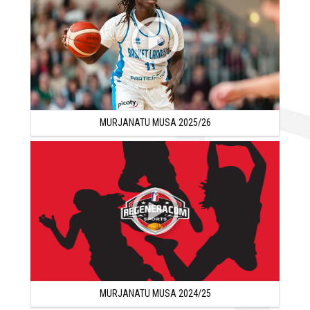
promedió 13.4 puntos, 13 rebotes y +22.7 valoración,
siendo la segunda jugadora más valorada de toda la
competición y ascendiendo a Liga Femenina 1.
Con la selección nigeriana, Murjanatu Musa ganó la
medalla de oro en el Afrobasket de 2021 y la volvió a
ganar en 2023, destacando con 9 puntos, 7.4 rebotes y
MURJANATU MUSA 2025/26
+11.4 valoración en 20 minutos por partido.
Murjanatu Musa renovó con Celta en la temporada
2023/24 y promedió 13 puntos, 9.4 rebotes y +16.1
valoración por partido, siendo una de las mejores
jugadoras de la máxima división femenina en España.
En el verano de 2024, Murjanatu Musa jugó los Juegos
Olímpicos y promedió 9.8 puntos y 6 rebotes por partido.
En la temporada 2024/25, Murjanatu Musa firmó en
MURJANATU MUSA 2024/25
Francia con Tarbes y promedió 14.9 puntos, 9.4 rebotes