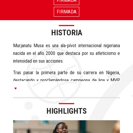
FIRMADA
HISTORIA
Murjanatu Musa es una ala-pívot internacional nigeriana
nacida en el año 2000 que destaca por su atleticismo e
intensidad en sus acciones.
Tras pasar la primera parte de su carrera en Nigeria,
destacando y proclamándose campeona de liga y MVP
de la competición, Musa dio el salto a Europa firmando
en España con Celta y promediando 7.5 puntos, 6.8
rebotes y +11 valoración en 16 minutos por partido en
HIGHLIGHTS
Liga Challenge (18 puntos, 16.4 rebotes y +26.5
valoración a 40 minutos) durante la temporada 2021/22.
Musa renovó con Celta en la temporada 2022/23 y