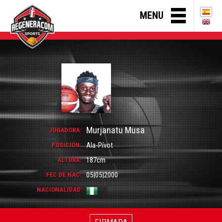
MENU
Murjanatu Musa
JUGADORA:
Ala-Pívot
POSICIÓN:
187cm
ALTURA:
05|05|2000
FEC DE NAC:
NACIONALIDAD:
FIRMADA