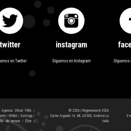
twitter
instagram
fac
uenos en Twitter
Síguenos en Instagram
Síguenos 
/
Agencia Oficial FIBA
/
© 2026 | Regeneracom 2026
ente
/
WNBA
/
Euroliga
/
Carrer Aigüeta 14, 4B, AD500, Andorra La
E-m
llo de carrera
/
Élite
/
Vella