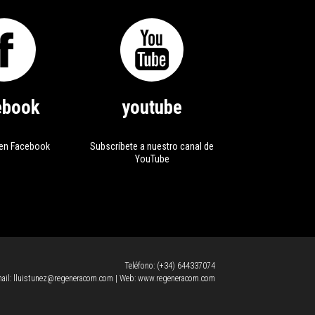
ebook
youtube
en Facebook
Subscríbete a nuestro canal de
YouTube
Teléfono:
(+34) 644337074
ail:
lluistunez@regeneracom.com
| Web:
www.regeneracom.com