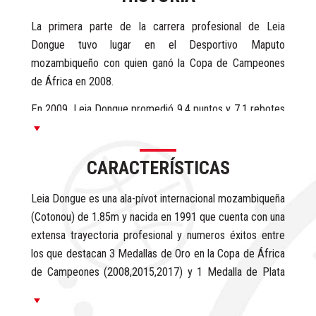
La primera parte de la carrera profesional de Leia
Dongue tuvo lugar en el Desportivo Maputo
mozambiqueño con quien ganó la Copa de Campeones
de África en 2008.
En 2009, Leia Dongue promedió 9.4 puntos y 7.1 rebotes
en 19 minutos por partido en el Afrobasket y fue
escogida en el Mejor Quinteto y Mejor Reboteadora de
CARACTERÍSTICAS
la Copa de Campeones de África.
En 2012, Leia disputó la Clasificación para los Juegos
Leia Dongue es una ala-pívot internacional mozambiqueña
Olímpicos de Londres y promedió 12.5 puntos y 8
(Cotonou) de 1.85m y nacida en 1991 que cuenta con una
rebotes por partido además de ganar la Copa de
extensa trayectoria profesional y numeros éxitos entre
Campeones de África y ser nombrada en el Mejor
los que destacan 3 Medallas de Oro en la Copa de África
Quinteto.
de Campeones (2008,2015,2017) y 1 Medalla de Plata
en el Afrobasket de 2013 además de ser nombrada MVP
En 2013, Leia Dongue ganó la Medalla de Plata en el
en las Copas de Campeones de África 2014 y 2015.
Afrobasket y promedió 14.3 puntos, 8 rebotes y 2.6