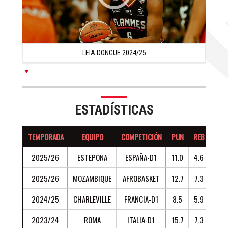
Campeones de África y en 2016 fue nombrada en el
Mejor Quinteto de la misma competición.
Llegado Marzo de 2016, Leia Dongue tuvo su primera
experiencia profesional en Europa y firmó en España con
LEIA DONGUE 2024/25
el Al-Qázeres, promediando 17.2 puntos, 7.9 rebotes y
+17.2 valoración en 22 minutos por partido y
ascendiendo a su equipo a la Liga Femenina con 25
puntos y 10 rebotes en el partido definitivo.
ESTADÍSTICAS
En 2017, Leia Dongue fue nombrada una vez más en el
Mejor Quinteto de la Copa de Campeones de África tras
TEMPORADA
EQUIPO
COMPETICIÓN
PUN
REB
ASI
promediar 15.7 puntos y 5.7 rebotes en 22 minutos por
2025/26
ESTEPONA
ESPAÑA-D1
11.0
4.6
0.9
partido con un 64% en tiros de campo.
2025/26
MOZAMBIQUE
AFROBASKET
12.7
7.3
1.2
Con su selección, Leia Dongue llegó hasta las Semifinales
del Afrobasket de 2017 y fue nombrada en el Mejor
2024/25
CHARLEVILLE
FRANCIA-D1
8.5
5.9
0.9
Quinteto tras promediar 16.9 puntos y 7.6 rebotes por
partido.
2023/24
ROMA
ITALIA-D1
15.7
7.3
1.3