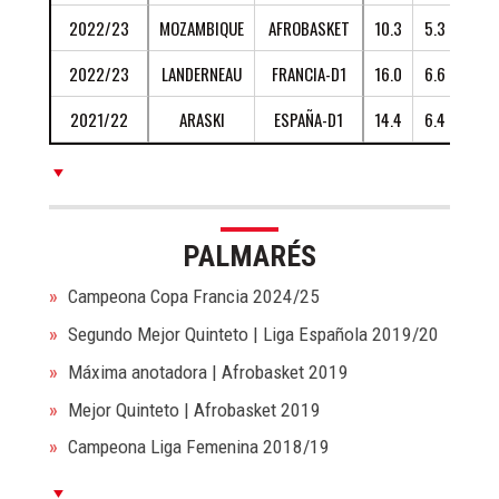
En enero de 2018, Leia Dongue firmó en España con el
2022/23
MOZAMBIQUE
AFROBASKET
10.3
5.3
1.3
Gernika y promedió 11.4 puntos y 4.9 rebotes en 19
2022/23
LANDERNEAU
FRANCIA-D1
16.0
6.6
1.2
minutos por partido, destacando ante Sedis (22 puntos
en 25 minutos), Girona (21 puntos en 26 minutos) y Ferrol
2021/22
ARASKI
ESPAÑA-D1
14.4
6.4
2.1
(20 puntos y 10 rebotes).
Leia Dongue firmó en Hungría con Cegled en la
temporada 2018/19 y promedió 15.4 puntos y 6.6
rebotes en 24 minutos por partido en Liga Húngara
PALMARÉS
(60%T2 40% T3) y 15.7 puntos y 5.8 rebotes en 28
Campeona Copa Francia 2024/25
minutos por partido en Eurocup.
Segundo Mejor Quinteto | Liga Española 2019/20
En enero de 2019, Leia Dongue firmó en España con el
Máxima anotadora | Afrobasket 2019
Uni Girona y ganó la Liga tras promediar 7.3 puntos y 5.6
rebotes en 16 minutos por partido con un 59% en tiros
Mejor Quinteto | Afrobasket 2019
de 2.
Campeona Liga Femenina 2018/19
Llegada la temporada 2019/20, Leia Dongue firmó con el