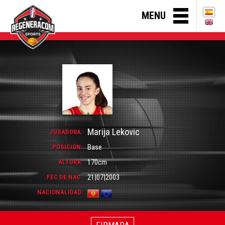
MENU
Marija Lekovic
JUGADORA:
Base
POSICIÓN:
170cm
ALTURA:
21|07|2003
FEC DE NAC:
NACIONALIDAD:
FIRMADA