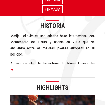
FIRMADA
HISTORIA
Marija Lekovic es una atlética base internacional con
Montenegro de 1.70m y nacida en 2003 que se
encuentra entre las mejores jóvenes europeas en su
posición.
A nivel de club, la trayectoria de Marija Lekovic ha
estado vinculada en sus inicios al Buducnost y en sus filas
ha promediado 11.6 puntos, 3.8 rebotes y 4.9 asistencias
por partido en Liga Montenegrina durante la temporada
HIGHLIGHTS
2020/21 y 10.9 puntos y 4.9 asistencias por partido en
Liga Adriática durante la temporada 2021/22.
Con Buducnost, Marija ha sido Campeona de Liga y Copa