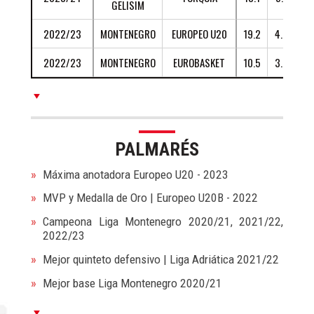
GELISIM
Valencia Basket y promedió 4.2 puntos, 1.2 rebotes, 1.6
asistencias y +2.8 valoración en 12 minutos por partido
2022/23
MONTENEGRO
EUROPEO U20
19.2
4.2
2.
en Liga Femenina y 2.7 puntos y 2.1 asistencias en 11
2022/23
MONTENEGRO
EUROBASKET
10.5
3.3
0.
minutos por partido en la Euroliga.
Además, Marija jugó con la Selección de Montenegro y
promedió 13.2 puntos, 3 rebotes y 2.8 asistencias en 24
minutos por partido en la clasificación para el Eurobasket
PALMARÉS
2027.
Máxima anotadora Europeo U20 - 2023
MVP y Medalla de Oro | Europeo U20B - 2022
Campeona Liga Montenegro 2020/21, 2021/22,
2022/23
Mejor quinteto defensivo | Liga Adriática 2021/22
Mejor base Liga Montenegro 2020/21