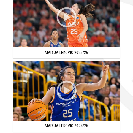
en Montenegro y finalista de la Liga Adriática en las
temporadas 2020/21 (MVP) y 2021/22 además de
Campeona de la Liga Adriática en la temporada 2019/20.
Marija Lekovic ha tenido presencia también en las
diferentes selecciones de Montenegro y promedió 10.8
puntos, 5.6 rebotes y 4.9 asistencias por partido en el
MARIJA LEKOVIC 2025/26
Europeo U16B de 2018 y 13 puntos, 4.9 rebotes y 5.9
asistencias por partido en el en Europeo U16B de 2019,
además de formar parte de la Selección Absoluta desde
2019.
En la temporada 2022/23, Marija Lekovic continuó en
Buducnost y promedió 14.3 puntos, 3.8 rebotes y 4
asistencias por partido en Liga Adriática y 11.5 puntos,
2.6 rebotes, 5.4 asistencias y +15.6 valoración en 21
minutos por partido en la Liga de Montenegro.
MARIJA LEKOVIC 2024/25
En el verano de 2023, Marija Lekovic disputó el