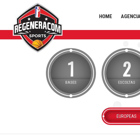
HOME
AGENCI
1
2
BASES
ESCOLTAS
EUROPEAS