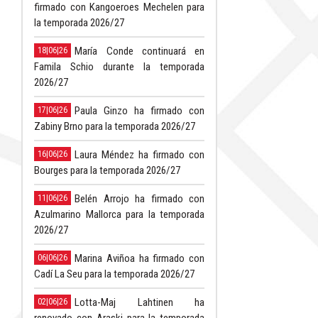
firmado con Kangoeroes Mechelen para
la temporada 2026/27
María Conde continuará en
18|06|26
Famila Schio durante la temporada
2026/27
Paula Ginzo ha firmado con
17|06|26
Zabiny Brno para la temporada 2026/27
Laura Méndez ha firmado con
16|06|26
Bourges para la temporada 2026/27
Belén Arrojo ha firmado con
11|06|26
Azulmarino Mallorca para la temporada
2026/27
Marina Aviñoa ha firmado con
06|06|26
Cadí La Seu para la temporada 2026/27
Lotta-Maj Lahtinen ha
02|06|26