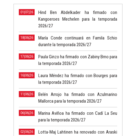
Hind Ben Abdelkader ha firmado con
01|07|26
Kangoeroes Mechelen para la temporada
2026/27
María Conde continuará en Famila Schio
18|06|26
durante la temporada 2026/27
Paula Ginzo ha firmado con Zabiny Brno para
17|06|26
la temporada 2026/27
Laura Méndez ha firmado con Bourges para
16|06|26
la temporada 2026/27
Belén Arrojo ha firmado con Azulmarino
11|06|26
Mallorca para la temporada 2026/27
Marina Aviñoa ha firmado con Cadí La Seu
06|06|26
para la temporada 2026/27
Lotta-Maj Lahtinen ha renovado con Araski
02|06|26