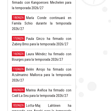
firmado con Kangoeroes Mechelen para
la temporada 2026/27
María Conde continuará en
18|06|26
Famila Schio durante la temporada
2026/27
Paula Ginzo ha firmado con
17|06|26
Zabiny Brno para la temporada 2026/27
Laura Méndez ha firmado con
16|06|26
Bourges para la temporada 2026/27
Belén Arrojo ha firmado con
11|06|26
Azulmarino Mallorca para la temporada
2026/27
Marina Aviñoa ha firmado con
06|06|26
Cadí La Seu para la temporada 2026/27
Lotta-Maj Lahtinen ha
02|06|26