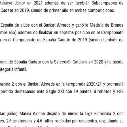
atalunya Junior en 2021 además de ser también Subcampeona de
ya Cadete en 2019, siendo de primer año en ambas competiciones.
 España de clubs con el Basket Almeda y ganó la Medalla de Bronce
imer año) además de finalizar en séptima posición en el Campeonato
ión en el Campeonato de España Cadete de 2019 (siendo también de
eona de España Cadete con la Selección Catalana en 2020 y ha tenido
egoría infantil.
Femenina 2 con el Basket Almeda en la temporada 2020/21 y promedió
or partido destacando ante Segle XXI con 19 puntos, 8 rebotes y +22
ad junior, Marina Aviñoa disputó de nuevo la Liga Femenina 2 con
, 2.6 asistencias y 4.6 faltas recibidas por encuentro, disputando su