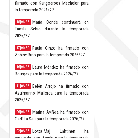
firmado con Kangoeroes Mechelen para
la temporada 2026/27
María Conde continuará en
18|06|26
Famila Schio durante la temporada
2026/27
Paula Ginzo ha firmado con
17|06|26
Zabiny Brno para la temporada 2026/27
Laura Méndez ha firmado con
16|06|26
Bourges para la temporada 2026/27
Belén Arrojo ha firmado con
11|06|26
Azulmarino Mallorca para la temporada
2026/27
Marina Aviñoa ha firmado con
06|06|26
Cadí La Seu para la temporada 2026/27
Lotta-Maj Lahtinen ha
02|06|26