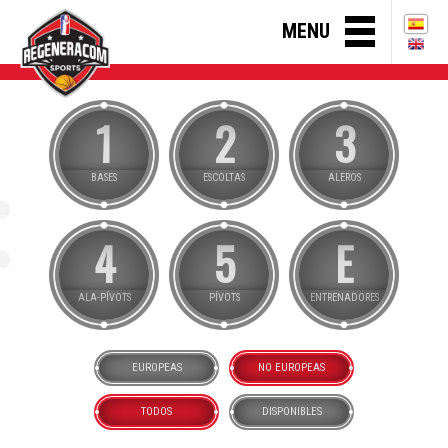
MENU
1
2
3
BASES
ESCOLTAS
ALEROS
4
5
E
ALA-PÍVOTS
PÍVOTS
ENTRENADORES
EUROPEAS
NO EUROPEAS
TODOS
DISPONIBLES