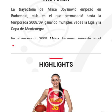
La trayectoria de Milica Jovanovic empezó en
Buducnost, club en el que permaneció hasta la
temporada 2008/09, ganando múltiples veces la Liga y la
Copa de Montenegro.
En el verano de 2009, Milica Jovanovic impactó en el
Campeonato de Europa U20 y promedió 18 puntos y 10.7
rebotes por partido con un excelente 53% en tiros de
campo.
HIGHLIGHTS
Llegada la temporada 2009/10, Milica Jovanovic firmó en
España con el Olesa Espanyol y promedió 3.1 puntos y
2.2 rebotes en 12 minutos por partido.
Italia fue el destino elegido por Milica Jovanovic en la
temporada 2010/11 y en las filas del Umbertide
promedió 4.1 puntos, 1.7 rebotes y 1.5 robos en 14
minutos por partido para posteriormente, en la